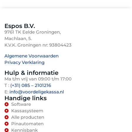
tot minder correcties en een professionelere
zoals de mogelijkheid om later een bonprinter of
uitstraling. Het verkort de inwerktijd voor uzelf
scanner toe te voegen. Tot slot is de kwaliteit
en eventuele medewerkers, waardoor iedereen
van de rapportages belangrijk voor uw
Espos B.V.
sneller zelfstandig aan de slag kan. U krijgt ook
administratie en sturing.
9761 TK Eelde Groningen,
een betere grip op uw financiën, doordat omzet,
Machlaan, 5.
marges en btw inzichtelijker worden, wat sneller
K.V.K. Groningen nr: 93804423
bijsturen mogelijk maakt. Door een
toekomstproof systeem te kiezen, legt u een
Algemene Voorwaarden
Privacy Verklaring
stabiele basis die kan meegroeien met uw
TenBosVisuals
onderneming, zonder dat u later opnieuw hoeft
Hulp & informatie
te beginnen.
Ma t/m vrij van 09:00 t/m 17:00
T :
(+31) 085 – 2101216
E:
info@voordeligekassa.nl
Handige links
Software
Kassasysteem
Alle producten
Pinautomaten
Kennisbank