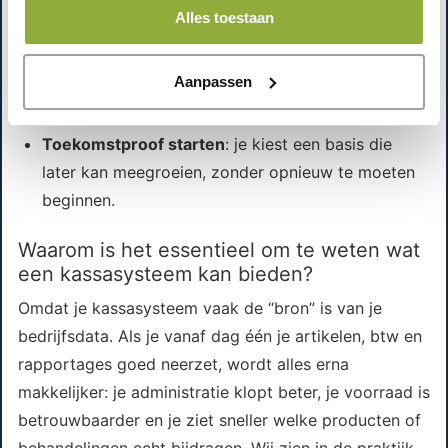
minder gedoe en een professionelere uitstraling.
Alles toestaan
Snellere inwerktijd
: jij (en eventuele medewerkers)
kunnen sneller zelfstandig werken.
Aanpassen
Betere grip op cijfers
: omzet, marges en btw
worden inzichtelijker, waardoor je sneller bijstuurt.
Toekomstproof starten
: je kiest een basis die
later kan meegroeien, zonder opnieuw te moeten
beginnen.
Waarom is het essentieel om te weten wat
een kassasysteem kan bieden?
Omdat je kassasysteem vaak de “bron” is van je
bedrijfsdata. Als je vanaf dag één je artikelen, btw en
rapportages goed neerzet, wordt alles erna
makkelijker: je administratie klopt beter, je voorraad is
betrouwbaarder en je ziet sneller welke producten of