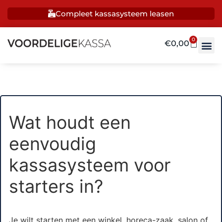
Compleet kassasysteem leasen
0
€
0,00
Wat houdt een
eenvoudig
kassasysteem voor
starters in?
Je wilt starten met een winkel, horeca-zaak, salon of