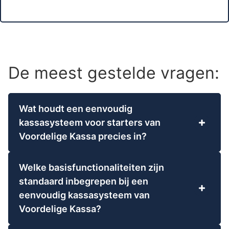
De meest gestelde vragen:
Wat houdt een eenvoudig
kassasysteem voor starters van
Voordelige Kassa precies in?
Een eenvoudig kassasysteem van Voordelige
Kassa is een gebruiksvriendelijke software-
Welke basisfunctionaliteiten zijn
oplossing, eventueel aangevuld met hardware,
standaard inbegrepen bij een
die specifiek is ontworpen om starters direct te
eenvoudig kassasysteem van
ondersteunen bij verkoop, betalingsverwerking
Voordelige Kassa?
en basisadministratie. De focus ligt op logische
Een eenvoudig kassasysteem van Voordelige
inrichting, snelle leerbaarheid en transparante