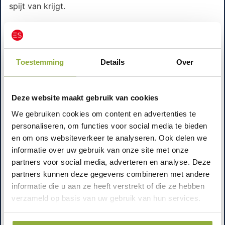
spijt van krijgt.
Hoe helpt kennis over kassasystemen bij
het maken van een keuze?
Als je weet hoe kassasoftware werkt, kun je gerichter
Toestemming
Details
Over
vergelijken. Je herkent het verschil tussen “leuke
extra’s” en functies die jouw omzet of rust direct
Deze website maakt gebruik van cookies
verbeteren. Ook kun je betere vragen stellen, zoals:
We gebruiken cookies om content en advertenties te
“Kan ik mijn artikelen snel aanmaken?”, “Hoe maak ik
personaliseren, om functies voor social media te bieden
een dagafsluiting?”, “Hoe zie ik btw per tarief?” en
en om ons websiteverkeer te analyseren. Ook delen we
“Kan ik later uitbreiden met
informatie over uw gebruik van onze site met onze
scanner/bonprinter/kassalade?”
partners voor social media, adverteren en analyse. Deze
partners kunnen deze gegevens combineren met andere
Wat zijn de voordelen van een goed begrip
informatie die u aan ze heeft verstrekt of die ze hebben
van kassasystemen?
verzameld op basis van uw gebruik van hun services.
Minder fouten aan de kassa
: minder correcties,