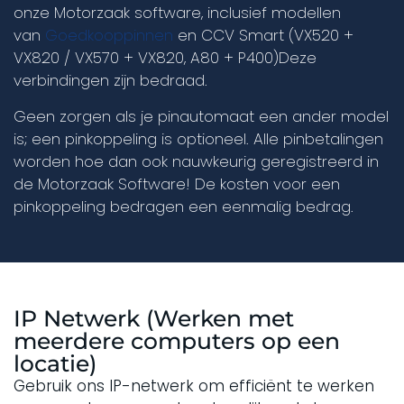
onze Motorzaak software, inclusief modellen
van
Goedkooppinnen
en CCV Smart (VX520 +
VX820 / VX570 + VX820, A80 + P400)Deze
verbindingen zijn bedraad.
Geen zorgen als je pinautomaat een ander model
is; een pinkoppeling is optioneel. Alle pinbetalingen
worden hoe dan ook nauwkeurig geregistreerd in
de Motorzaak Software! De kosten voor een
pinkoppeling bedragen een eenmalig bedrag.
IP Netwerk (Werken met
meerdere computers op een
locatie)
Gebruik ons IP-netwerk om efficiënt te werken