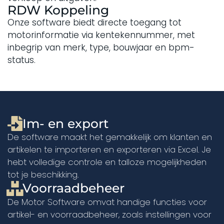
RDW Koppeling
Onze software biedt directe toegang tot
motorinformatie via kentekennummer, met
inbegrip van merk, type, bouwjaar en bpm-
status.
Im- en export
De software maakt het gemakkelijk om klanten en
artikelen te importeren en exporteren via Excel. Je
hebt volledige controle en talloze mogelijkheden
tot je beschikking.
Voorraadbeheer
De Motor Software omvat handige functies voor
artikel- en voorraadbeheer, zoals instellingen voor