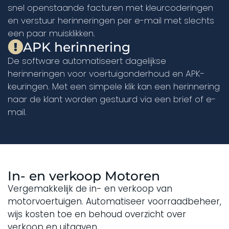
snel openstaande facturen met kleurcoderingen
en verstuur herinneringen per e-mail met slechts
een paar muisklikken.
APK herinnering
De software automatiseert dagelijkse
herinneringen voor voertuigonderhoud en APK-
keuringen. Met een simpele klik kan een herinnering
naar de klant worden gestuurd via een brief of e-
mail.
In- en verkoop Motoren
Vergemakkelijk de in- en verkoop van
motorvoertuigen. Automatiseer voorraadbeheer,
wijs kosten toe en behoud overzicht over
verkoop en uitgaven.