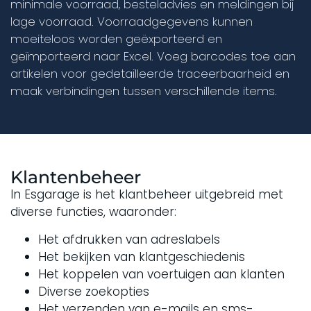
minimale voorraad, besteladvies en meldingen bij
lage voorraad. Voorraadgegevens kunnen
moeiteloos worden geëxporteerd en
geïmporteerd naar Excel. Voeg barcodes toe aan
artikelen voor gedetailleerde traceerbaarheid en
maak verbindingen tussen verschillende items.
Klantenbeheer
In Esgarage is het klantbeheer uitgebreid met
diverse functies, waaronder:
Het afdrukken van adreslabels
Het bekijken van klantgeschiedenis
Het koppelen van voertuigen aan klanten
Diverse zoekopties
Het verzenden van e-mails en sms-