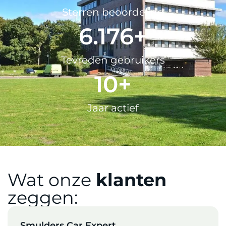
Sterren beoordeling
9.000
+
Tevreden gebruikers
15
+
Jaar actief
Wat onze
klanten
zeggen:
Smulders Car Expert