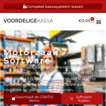
Compleet kassasysteem leasen
0
€
0,00
Motorzaak
Software
Beheer van werkplaatsen, administratie,
kassaverkoop, voorraadbeheer en meer, dit alles
voor slechts €15,95 per maand! Inclusief kosteloze
klantenservice. De
Motorzaak Software
werkt
naadloos op alle Windows-systemen.
Download de GRATIS
Software
demo
Kopen