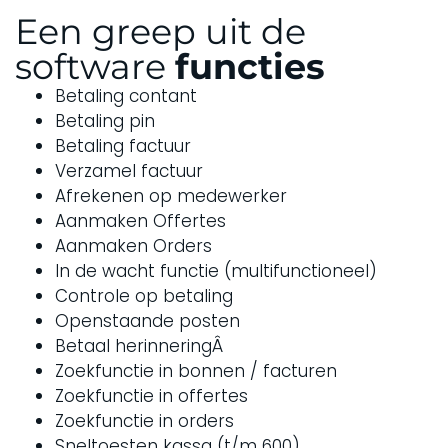
Een greep uit de
eerlijk advies en een voortreffelijke klantenservice!
is voltooid, ontvang je direct een e-mail met alle
software
details van jouw bestelling, inclusief updates. Samen
functies
met de kassasoftware-demo zorgt deze update ervoor
Betaling contant
dat het programma compleet wordt.
Heb je tijdens het
Betaling pin
Betaling factuur
bestelproces extra opties geselecteerd, zoals
Verzamel factuur
bijvoorbeeld het "inrichten software"? In dat geval
Afrekenen op medewerker
ontvang je een aparte e-mail met verdere instructies
Aanmaken Offertes
over deze specifieke keuze.
Aanmaken Orders
In de wacht functie (multifunctioneel)
Controle op betaling
Openstaande posten
Betaal herinneringÂ
Zoekfunctie in bonnen / facturen
Zoekfunctie in offertes
Zoekfunctie in orders
Sneltoesten kassa (t/m 600)