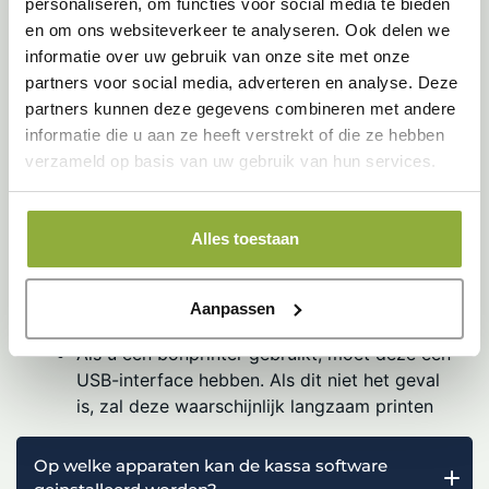
personaliseren, om functies voor social media te bieden
De meest gestelde
en om ons websiteverkeer te analyseren. Ook delen we
informatie over uw gebruik van onze site met onze
vragen
:
partners voor social media, adverteren en analyse. Deze
partners kunnen deze gegevens combineren met andere
Welke systeemeisen worden er gesteld aan
informatie die u aan ze heeft verstrekt of die ze hebben
jullie kassa software?
verzameld op basis van uw gebruik van hun services.
De eisen voor onze kassasoftware zijn vrij minimaal.
Alles toestaan
Zie onderstaande vereisten:
Besturingssysteem: Windows
Het computersysteem moet een minimale
Aanpassen
resolutie van 1024 x 600 aankunnen.
Als u een bonprinter gebruikt, moet deze een
USB-interface hebben. Als dit niet het geval
is, zal deze waarschijnlijk langzaam printen
Op welke apparaten kan de kassa software