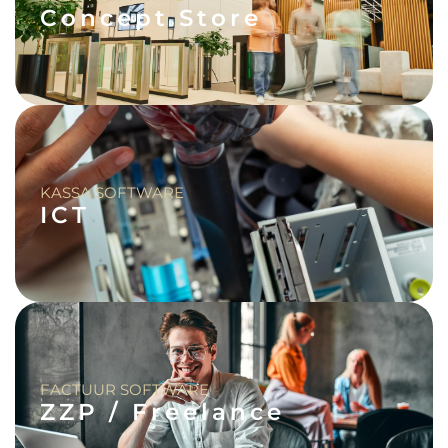
Concept Store
KASSA SOFTWARE
ICT
FACTUUR SOFTWARE
ZZP / Freelance