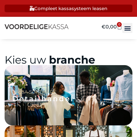
Compleet kassasysteem leasen
0
€
0,00
Kies uw
branche
KASSA SOFTWARE
Detailhandel