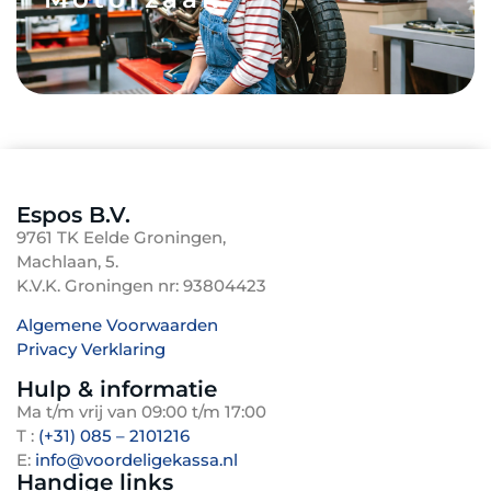
Espos B.V.
9761 TK Eelde Groningen,
Machlaan, 5.
K.V.K. Groningen nr: 93804423
Algemene Voorwaarden
Privacy Verklaring
TenBosVisuals
Hulp & informatie
Ma t/m vrij van 09:00 t/m 17:00
T :
(+31) 085 – 2101216
E:
info@voordeligekassa.nl
Handige links