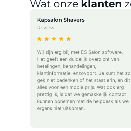
Wat onze
klanten
z
Kapsalon Shavers
Review
het
Wij zijn erg blij met ES Salon software.
are. Het
Het geeft een duidelijk overzicht van
amma met
betalingen, behandelingen,
endien
klantinformatie, enzovoort. Je kunt het zo
nteel
gek niet bedenken of het staat erin, en dit
ramma
alles voor een mooie prijs. Wat ook erg
prettig is, is dat we gemakkelijk contact
 De
kunnen opnemen met de helpdesk als we
n het
ergens niet uitkomen.
functies
n salon.