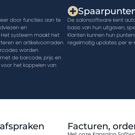
Spaarpunte
eer door functies aan te
De salonsoftware kent aut
adviezen en
basis van hun uitgaven, sp
. Het systeem maakt het
Klanten kunnen hun puntens
teren en artikelvoorraden
regelmatig updates per e-m
barcodes worden
met de barcode, prijs en
ar voor het koppelen van
 afspraken
Facturen, order
Met onze Kapsalon Softwa