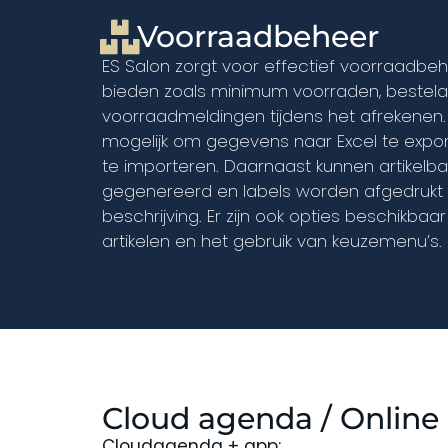
Voorraadbeheer
ES Salon zorgt voor effectief voorraadbeh
bieden zoals minimum voorraden, bestel
voorraadmeldingen tijdens het afrekenen
mogelijk om gegevens naar Excel te expor
te importeren. Daarnaast kunnen artikel
gegenereerd en labels worden afgedrukt 
beschrijving. Er zijn ook opties beschikba
artikelen en het gebruik van keuzemenu’s.
Cloud agenda / Online
Cloudagenda + app: