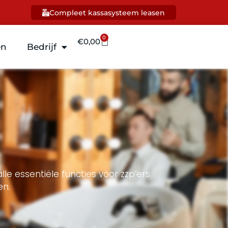
Compleet kassasysteem leasen
0
€
0,00
en
Bedrijf
le essentiële functies voor zzp’ers
en.