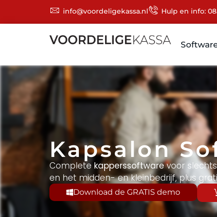
info@voordeligekassa.nl
Hulp en info: 08
Softwar
Kapsalon So
Complete
kapperssoftware
voor slechts
en het midden- en kleinbedrijf, plus gr
Download de GRATIS demo