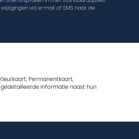
 en snel afspraken in met standaardopties.
ijzigingen via e-mail of SMS naar de
Kleurkaart, Permanentkaart,
edetailleerde informatie naast hun