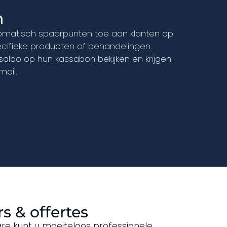
n
omatisch spaarpunten toe aan klanten op
ecifieke producten of behandelingen.
aldo op hun kassabon bekijken en krijgen
ail.
s & offertes
re kunt u moeiteloos professionele