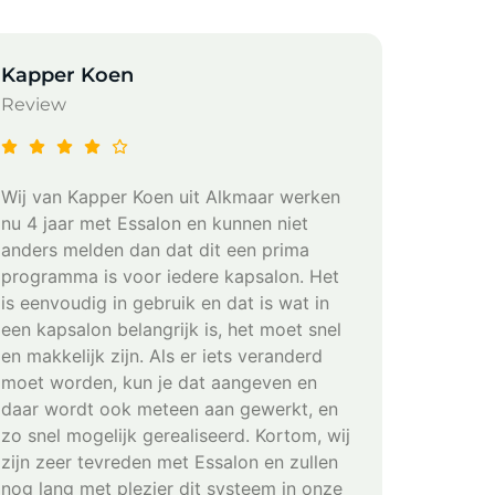
Kapper Koen
KapSyl
Review
Review
Wij van Kapper Koen uit Alkmaar werken
Sinds k
nu 4 jaar met Essalon en kunnen niet
esSalon
anders melden dan dat dit een prima
zowel h
programma is voor iedere kapsalon. Het
snelle h
is eenvoudig in gebruik en dat is wat in
wanneer
een kapsalon belangrijk is, het moet snel
en makkelijk zijn. Als er iets veranderd
moet worden, kun je dat aangeven en
daar wordt ook meteen aan gewerkt, en
zo snel mogelijk gerealiseerd. Kortom, wij
zijn zeer tevreden met Essalon en zullen
nog lang met plezier dit systeem in onze