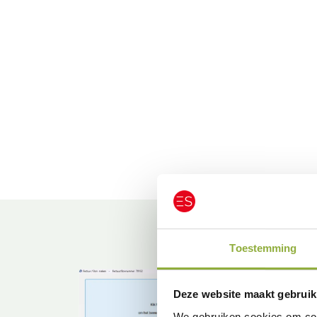
p het
n dit
d worden
Toestemming
Deze website maakt gebruik
We gebruiken cookies om cont