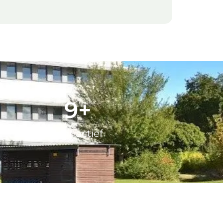
15
+
Jaar actief