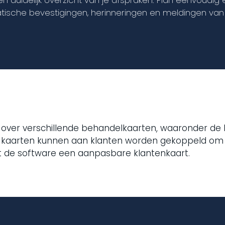
n duidelijk overzicht van je afspraken. Plan eenvoudig
sche bevestigingen, herinneringen en meldingen van w
 over verschillende behandelkaarten, waaronder de 
 kaarten kunnen aan klanten worden gekoppeld om g
dt de software een aanpasbare klantenkaart.