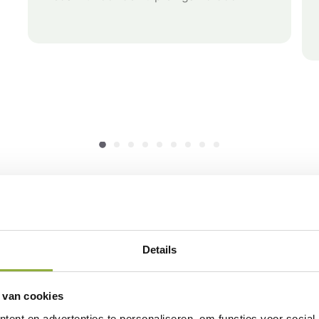
Details
Het Kassa vens
Met de kassafunctie in on
 van cookies
betalingen afhandelen, of 
ent en advertenties te personaliseren, om functies voor social