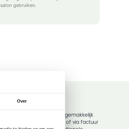
salon gebruiken.
Over
ter
ze kapperssoftware kun je gemakkelijk
dit nu contant, per pinpas of via factuur
 media te bieden en om ons