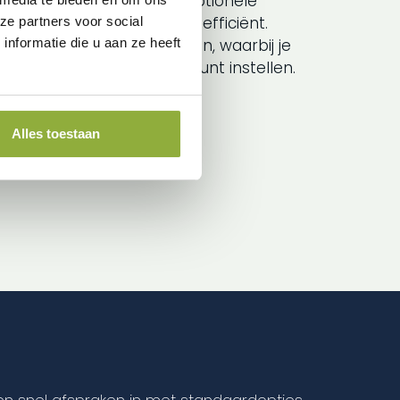
 van sneltoetsen en een optionele
afrekenproces bijzonder efficiënt.
ze partners voor social
nformatie die u aan ze heeft
om kortingen toe te passen, waarbij je
ortingen via sneltoetsen kunt instellen.
Alles toestaan