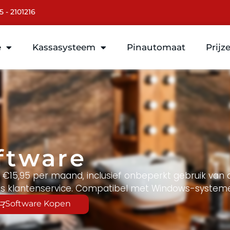
5 - 2101216
e
Kassasysteem
Pinautomaat
Prijz
ftware
 €15,95 per maand, inclusief onbeperkt gebruik van al
atis klantenservice. Compatibel met Windows-system
Software Kopen