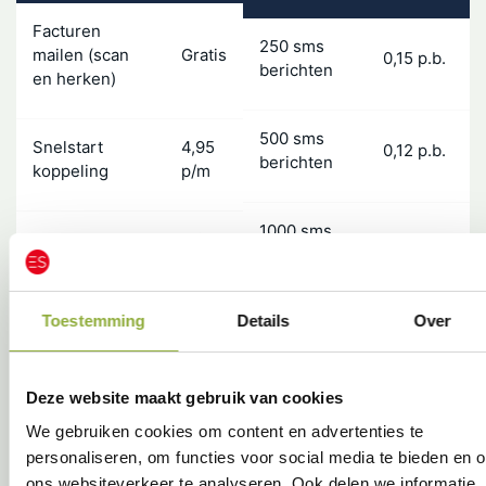
Facturen
250 sms
mailen (scan
Gratis
0,15 p.b.
berichten
en herken)
500 sms
Snelstart
4,95
0,12 p.b.
berichten
koppeling
p/m
1000 sms
E-Boekhouden
4,95
0,10 p.b.
berichten
koppeling
p/m
Toestemming
Details
Over
Netwerk /
Prijs
Online
Prijs
Cloud
(excl.
Afspraken &
(excl.
btw)
Deze website maakt gebruik van cookies
Agenda
btw)
We gebruiken cookies om content en advertenties te
Ip server lokaal
Cloud agenda
4,95
4,95
personaliseren, om functies voor social media te bieden en 
inclusief 2
+ Mobiele app
p/m
p/m
ons websiteverkeer te analyseren. Ook delen we informatie