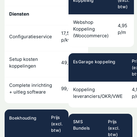
koppeling
(excl.
btw)
Diensten
Webshop
4,95
Koppeling
p/m
17,50
(Woocommerce)
Configuratieservice
p/kwartier
Setup kosten
Pr
EsGarage koppeling
49,-
koppelingen
(e
bt
Complete inrichting
99,-
Koppeling
4,
+ uitleg software
leveranciers/OKR/VWE
p
Prijs
Boekhouding
SMS
Prijs
(excl.
Bundels
(excl.
btw)
btw)