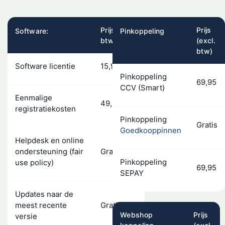
Prijs (excl.
Prijs
Software:
Pinkoppeling
btw)
(excl.
btw)
Software licentie
15,95 p/m
Pinkoppeling
69,95
CCV (Smart)
Eenmalige
49,-
registratiekosten
Pinkoppeling
Gratis
Goedkooppinnen
Helpdesk en online
ondersteuning (fair
Gratis
Pinkoppeling
use policy)
69,95
SEPAY
Updates naar de
meest recente
Gratis
Webshop
Prijs
versie