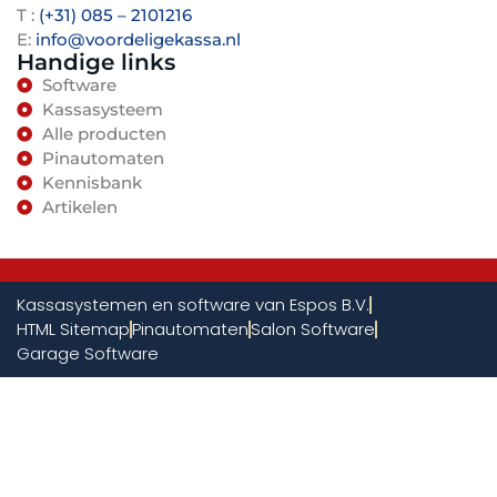
T :
(+31) 085 – 2101216
E:
info@voordeligekassa.nl
Handige links
Software
Kassasysteem
Alle producten
Pinautomaten
Kennisbank
Artikelen
Kassasystemen en software van Espos B.V.
HTML Sitemap
Pinautomaten
Salon Software
Garage Software