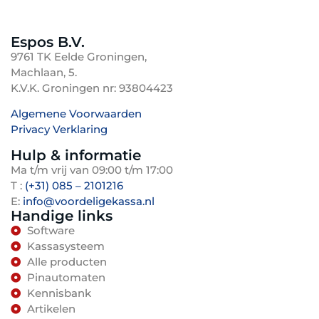
branche en klik vervolgens op 'demo downloaden'.
Espos B.V.
9761 TK Eelde Groningen,
Machlaan, 5.
K.V.K. Groningen nr: 93804423
Algemene Voorwaarden
Privacy Verklaring
TenBosVisuals
Hulp & informatie
Ma t/m vrij van 09:00 t/m 17:00
T :
(+31) 085 – 2101216
E:
info@voordeligekassa.nl
Handige links
Software
Kassasysteem
Alle producten
Pinautomaten
Kennisbank
Artikelen