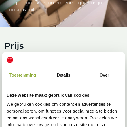
bedrijfsprocessen en het verhogen van je
productiviteit.
Prijs
Bij Voordeligekassa streven we ernaar dat onze
klanten tevreden zijn en blijven. De prijs van onze
producten is daarbij van groot belang. Bij ons
kunt u rekenen op de laagste prijzen voor
Toestemming
Details
Over
softwareproducten en een uitstekende service!
Wat kunt u van ons
Deze website maakt gebruik van cookies
verwachten:
We gebruiken cookies om content en advertenties te
Kwalitatieve en betrouwbare producten
personaliseren, om functies voor social media te bieden
Uitstekende klantenservice
en om ons websiteverkeer te analyseren. Ook delen we
Scherpe prijzen
informatie over uw gebruik van onze site met onze