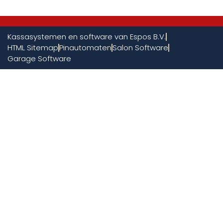
Kassasystemen en software van Espos B.V.
HTML Sitemap
Pinautomaten
Salon Software
Garage Software