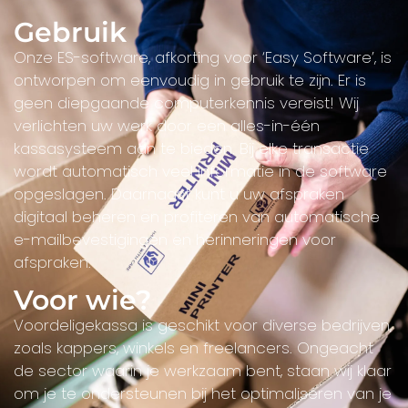
Gebruik
Onze ES-software, afkorting voor ‘Easy Software’, is
ontworpen om eenvoudig in gebruik te zijn. Er is
geen diepgaande computerkennis vereist! Wij
verlichten uw werk door een alles-in-één
kassasysteem aan te bieden. Bij elke transactie
wordt automatisch veel informatie in de software
opgeslagen. Daarnaast kunt u uw afspraken
digitaal beheren en profiteren van automatische
e-mailbevestigingen en herinneringen voor
afspraken.
Voor wie?
Voordeligekassa is geschikt voor diverse bedrijven,
zoals kappers, winkels en freelancers. Ongeacht
de sector waarin je werkzaam bent, staan wij klaar
om je te ondersteunen bij het optimaliseren van je