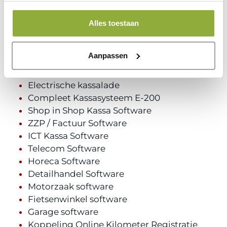
E-Boekhouden koppeling (add-on)
Snelstart koppeling (add-on)
Alles toestaan
Cloud Agenda + App (add-on)
Thermische Bonrollen (10x)
Aanpassen
Datalogic presentatie scanner
ESPOS Bonprinter
Electrische kassalade
Compleet Kassasysteem E-200
Shop in Shop Kassa Software
ZZP / Factuur Software
ICT Kassa Software
Telecom Software
Horeca Software
Detailhandel Software
Motorzaak software
Fietsenwinkel software
Garage software
Koppeling Online Kilometer Registratie