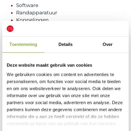
Software
Randapparatuur
Koppelingen
Kassasystemen
Producten
Toestemming
Details
Over
Compleet Kassasysteem NOVA PRO
Compleet Kassasysteem FLEX 12
Cloud-backup (add-on)
Deze website maakt gebruik van cookies
Pinkoppeling (add-on)
We gebruiken cookies om content en advertenties te
WooCommerce (add-on)
personaliseren, om functies voor social media te bieden
SMS berichten (add-on)
en om ons websiteverkeer te analyseren. Ook delen we
IP-Cloud koppeling
informatie over uw gebruik van onze site met onze
IP-Netwerk koppeling
partners voor social media, adverteren en analyse. Deze
Kilometer registratie koppeling
partners kunnen deze gegevens combineren met andere
Cloud Agenda + app
informatie die u aan ze heeft verstrekt of die ze hebben
Online afspraken + app (add-on)
verzameld op basis van uw gebruik van hun services.
Leveranciers koppeling