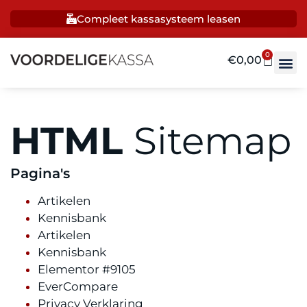
Compleet kassasysteem leasen
0
€
0,00
HTML
Sitemap
Pagina's
Artikelen
Kennisbank
Artikelen
Kennisbank
Elementor #9105
EverCompare
Privacy Verklaring