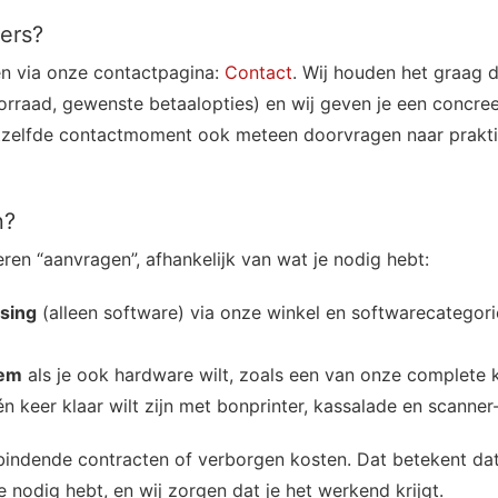
ers?
en via onze contactpagina:
Contact
. Wij houden het graag di
orraad, gewenste betaalopties) en wij geven je een concre
atzelfde contactmoment ook meteen doorvragen naar praktis
n?
ren “aanvragen”, afhankelijk van wat je nodig hebt:
ssing
(alleen software) via onze winkel en softwarecategori
eem
als je ook hardware wilt, zoals een van onze complete 
één keer klaar wilt zijn met bonprinter, kassalade en scanner
 bindende contracten of verborgen kosten. Dat betekent dat 
e nodig hebt, en wij zorgen dat je het werkend krijgt.