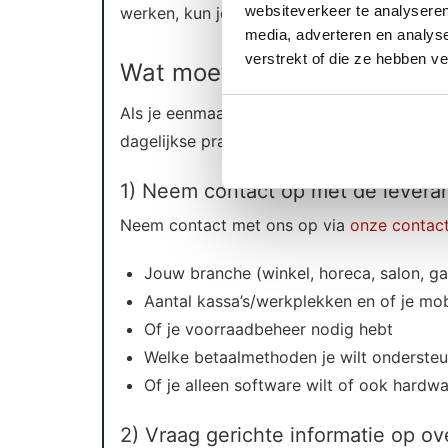
websiteverkeer te analyseren
werken, kun je makkelijker schakelen en j
media, adverteren en analys
verstrekt of die ze hebben v
Wat moet ik doen nadat ik 
Als je eenmaal een leverancier hebt gevond
dagelijkse praktijk. Gebruik onderstaand st
1) Neem contact op met de leveran
Neem contact met ons op via
onze contac
Jouw branche (winkel, horeca, salon, ga
Aantal kassa’s/werkplekken en of je mob
Of je voorraadbeheer nodig hebt
Welke betaalmethoden je wilt onderste
Of je alleen software wilt of ook hardwa
2) Vraag gerichte informatie op o