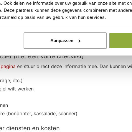
. Ook delen we informatie over uw gebruik van onze site met on
e setup laten meegroeien met je onderneming.
e. Deze partners kunnen deze gegevens combineren met andere i
erzameld op basis van uw gebruik van hun services.
kassasoftware zonder contract heb gev
en die zonder contract werkt, is de volgende stap: zeker w
Aanpassen
appenplan om in één keer de juiste vragen te stellen en snel
cier (met een korte checklist)
tpagina
en stuur direct deze informatie mee. Dan kunnen wij
rage, etc.)
iel wilt werken
unen
re (bonprinter, kassalade, scanner)
ver diensten en kosten