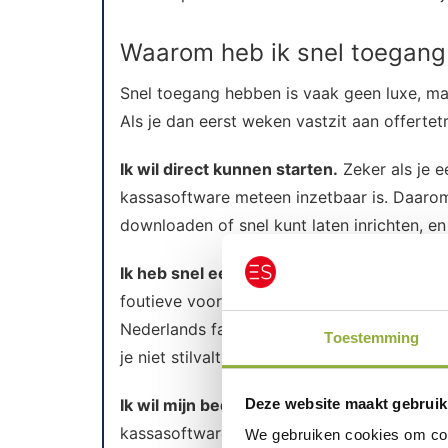
Waarom heb ik snel toegang 
Snel toegang hebben is vaak geen luxe, ma
Als je dan eerst weken vastzit aan offertetr
Ik wil direct kunnen starten.
Zeker als je e
kassasoftware meteen inzetbaar is. Daarom r
downloaden of snel kunt laten inrichten, 
Ik heb snel een oplossing nodig voor mijn
foutieve voorraad of gedoe met betalingen. 
Nederlands familiebedrijf (sinds 2006) en 
Toestemming
je niet stilvalt.
Deze website maakt gebruik
Ik wil mijn bedrijf snel uitbreiden.
Groei be
kassasoftware je afremt door contractvoor
We gebruiken cookies om cont