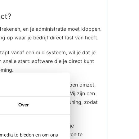
ct?
rekenen, en je administratie moet kloppen.
g op waar je bedrijf direct last van heeft.
tapt vanaf een oud systeem, wil je dat je
nelle start: software die je direct kunt
eming.
roblemen”: wachtrijen, misgelopen omzet,
en ticket-systeem verdwijnt. Wij zijn een
 ons ook toegang tot ondersteuning, zodat
Over
ucten, meer transacties. Als je
Door zonder bindende contracten te
 media te bieden en om ons