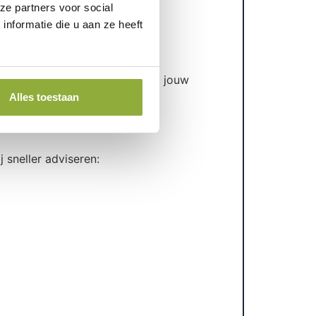
ze partners voor social
nformatie die u aan ze heeft
onden?
eten dat het ook écht past bij jouw
Alles toestaan
 live te gaan.
 sneller adviseren: