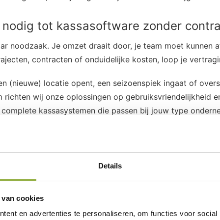
nodig tot kassasoftware zonder contra
ar noodzaak. Je omzet draait door, je team moet kunnen af
ajecten, contracten of onduidelijke kosten, loop je vertragin
en (nieuwe) locatie opent, een seizoenspiek ingaat of overs
ichten wij onze oplossingen op gebruiksvriendelijkheid en s
en complete kassasystemen die passen bij jouw type ondern
 probleem.
Problemen met een kassa zijn bijna altijd “nu-p
Dan wil je geen grote, afstandelijke aanbieder waar je in e
houden de communicatie persoonlijk en direct. Je krijgt bij
Details
 van cookies
tekent vaak: extra werkplek, nieuwe medewerker, meer prod
waarden of beperkingen, vertraag je je eigen uitbreiding. 
ent en advertenties te personaliseren, om functies voor social