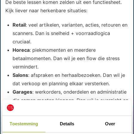
De beste lessen komen zelden uit een functiesheet.
Kijk liever naar herkenbare situaties:
Retail
: veel artikelen, varianten, acties, retouren en
scanners. Dan is snelheid + voorraadlogica
cruciaal.
Horeca
: piekmomenten en meerdere
betaalmomenten. Dan wil je een flow die stress
vermindert.
Salons
: afspraken en herhaalbezoeken. Dan wil je
dat verkoop en planning elkaar versterken.
Garages
: werkorders, onderdelen en administratie
die samen moeten kloppen. Dan wil je overzicht en
eenvoud.
Wij hebben onze kassasoftware en kassasystemen
Toestemming
Details
Over
juist ontwikkeld en geselecteerd voor dit soort mkb-