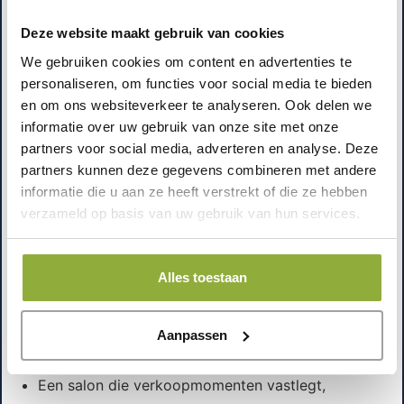
contexten: gebruiksvriendelijk, snel te begrijpen en
Deze website maakt gebruik van cookies
ondersteund met een gratis helpdesk wanneer je
We gebruiken cookies om content en advertenties te
vastloopt.
personaliseren, om functies voor social media te bieden
en om ons websiteverkeer te analyseren. Ook delen we
Wat zijn inspirerende voorbeelden van
informatie over uw gebruik van onze site met onze
succesvolle implementaties?
partners voor social media, adverteren en analyse. Deze
Zonder jouw hele bedrijf om te gooien, zie je succes
partners kunnen deze gegevens combineren met andere
vaak in kleine, concrete veranderingen:
informatie die u aan ze heeft verstrekt of die ze hebben
verzameld op basis van uw gebruik van hun services.
Een winkel die
barcodescanners
inzet om
afrekenen én voorraadmutaties consistent te
Alles toestaan
maken.
Een horecazaak die een
bonprinter
gebruikt voor
een voorspelbare uitgifte, zodat de keuken minder
Aanpassen
miscommunicatie heeft.
Een salon die verkoopmomenten vastlegt,