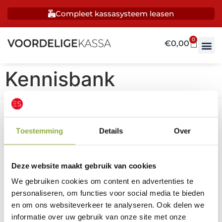
Compleet kassasysteem leasen
0
€
0,00
Kennisbank
Espos B.V.
Toestemming
Details
Over
9761 TK Eelde Groningen,
Machlaan, 5.
K.V.K. Groningen nr: 93804423
Deze website maakt gebruik van cookies
Algemene Voorwaarden
We gebruiken cookies om content en advertenties te
Privacy Verklaring
personaliseren, om functies voor social media te bieden
TenBosVisuals
en om ons websiteverkeer te analyseren. Ook delen we
Hulp & informatie
informatie over uw gebruik van onze site met onze
Ma t/m vrij van 09:00 t/m 17:00