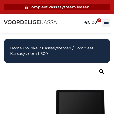
Compleet kassasysteem leasen
0
€
0,00
Home
/
Winkel
/
Kassasystemen
/ Compleet
Kassasysteem I-500