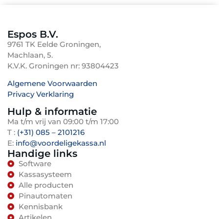
duurzaamheid. Bovendien draagt de strakke
direct uw eigendom en u heeft geen
vormgeving bij aan een professionele uitstraling
maandelijkse kosten. Leasen daarentegen spreidt
van uw onderneming. Geïntegreerde software en
Espos B.V.
de kosten over een langere periode via een vast
ondersteuning dragen bij aan een soepele
9761 TK Eelde Groningen,
maandbedrag, wat de liquiditeit van uw bedrijf
bedrijfsvoering zonder technische zorgen.
Machlaan, 5.
ten goede komt en vaak inclusief onderhoud,
K.V.K. Groningen nr: 93804423
updates en support is. Let op de totale kosten
over de looptijd, de contractvoorwaarden, zoals
Algemene Voorwaarden
Privacy Verklaring
opzegbaarheid en eventuele koopopties aan het
TenBosVisuals
einde, om de meest passende keuze voor uw
Hulp & informatie
financiële situatie en bedrijfsbehoeften te maken.
Ma t/m vrij van 09:00 t/m 17:00
T :
(+31) 085 – 2101216
E:
info@voordeligekassa.nl
Handige links
Software
Kassasysteem
Alle producten
Pinautomaten
Kennisbank
Artikelen