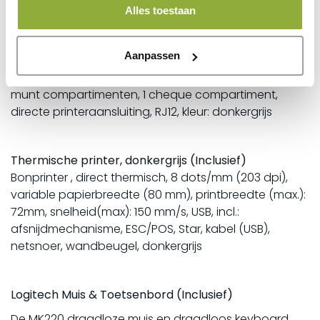
Audio-out, Win10
Alles toestaan
Senor kassalade, donkergrijs (Inclusief)
Aanpassen
Kassalade, opening voorzijde, afmetingen (BxHxD):
410x114x415mm, invoeren: 6 biljet compartimenten, 8
munt compartimenten, 1 cheque compartiment,
directe printeraansluiting, RJ12, kleur: donkergrijs
Thermische printer, donkergrijs (Inclusief)
Bonprinter , direct thermisch, 8 dots/mm (203 dpi),
variable papierbreedte (80 mm), printbreedte (max.):
72mm, snelheid(max): 150 mm/s, USB, incl.:
afsnijdmechanisme, ESC/POS, Star, kabel (USB),
netsnoer, wandbeugel, donkergrijs
Logitech Muis & Toetsenbord (Inclusief)
De MK220 draadloze muis en draadloos keyboard