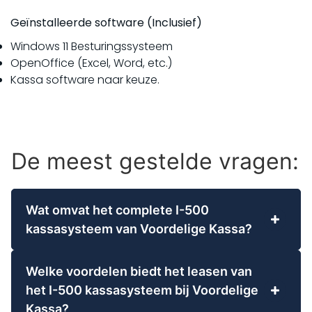
Geïnstalleerde software (Inclusief)
Windows 11 Besturingssysteem
OpenOffice (Excel, Word, etc.)
Kassa software naar keuze.
De meest gestelde vragen:
Wat omvat het complete I-500
kassasysteem van Voordelige Kassa?
Het I-500 kassasysteem van Voordelige Kassa
wordt geleverd als een totaaloplossing. Dit
Welke voordelen biedt het leasen van
omvat een stof- en waterbestendig touchscreen
het I-500 kassasysteem bij Voordelige
POS-systeem met een 15.6 inch scherm en Intel
Kassa?