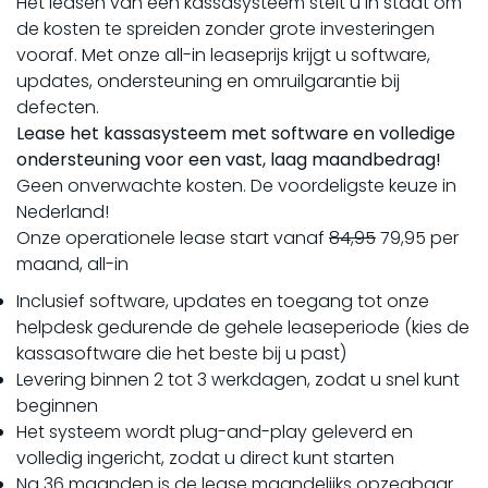
Het leasen van een kassasysteem stelt u in staat om
de kosten te spreiden zonder grote investeringen
vooraf. Met onze all-in leaseprijs krijgt u software,
updates, ondersteuning en omruilgarantie bij
defecten.
Lease het kassasysteem met software en volledige
ondersteuning voor een vast, laag maandbedrag!
Geen onverwachte kosten. De voordeligste keuze in
Nederland!
Onze operationele lease start vanaf
84,95
79,95 per
maand, all-in
Inclusief software, updates en toegang tot onze
helpdesk gedurende de gehele leaseperiode (kies de
kassasoftware die het beste bij u past)
Levering binnen 2 tot 3 werkdagen, zodat u snel kunt
beginnen
Het systeem wordt plug-and-play geleverd en
volledig ingericht, zodat u direct kunt starten
Na 36 maanden is de lease maandelijks opzegbaar