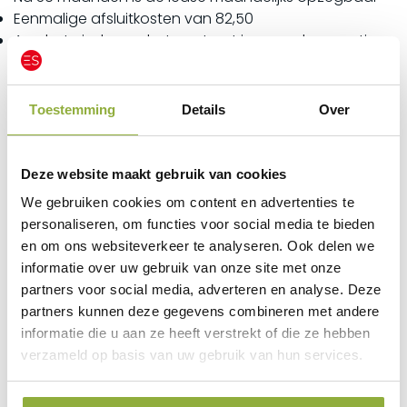
Eenmalige afsluitkosten van 82,50
Aan het einde van het contract is er een koopoptie
vanaf 374,40 (bij toevoeging van een pinautomaat
wordt dit bedrag verhoogd met 65,00)
Toestemming
Details
Over
Bel of mail ons voor een offerte!
Tel:
0852101216
Deze website maakt gebruik van cookies
E-mail:
info@voordeligekassa.nl
We gebruiken cookies om content en advertenties te
personaliseren, om functies voor social media te bieden
Wat zit er in deze totaaloplossing:
en om ons websiteverkeer te analyseren. Ook delen we
informatie over uw gebruik van onze site met onze
I-500 (Inclusief)
partners voor social media, adverteren en analyse. Deze
POS Systeem, Touch screen , capacitive 10 point
partners kunnen deze gegevens combineren met andere
touch screen, 39.6 cm (15,6”), 1920×1080 pixels, i5
informatie die u aan ze heeft verstrekt of die ze hebben
processor
verzameld op basis van uw gebruik van hun services.
2.0GHz, upto 2.7GHz, RAM: 4GB, SSD: 120 GB, USB (6x),
RS232 (2x), Ethernet (10/100/1000 Mbit), VGA, Mic-in,