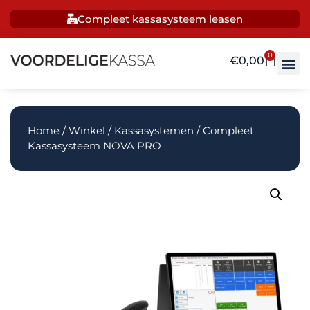
Compleet kassasysteem leasen
0
€
0,00
Home
/
Winkel
/
Kassasystemen
/ Compleet
Kassasysteem NOVA PRO