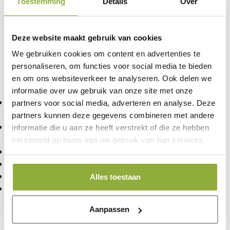
Toestemming
Details
Over
verrassingen.
All-in operational lease
€109,95
€99,95 per maand
Deze website maakt gebruik van cookies
→ € 10 voordeel per maand
We gebruiken cookies om content en advertenties te
Eenmalige afsluitkosten: € 82,50
personaliseren, om functies voor social media te bieden
en om ons websiteverkeer te analyseren. Ook delen we
Wat is inbegrepen
informatie over uw gebruik van onze site met onze
Inclusief software, kies de kassasoftware die het
partners voor social media, adverteren en analyse. Deze
beste bij u past
partners kunnen deze gegevens combineren met andere
Het systeem wordt plug-and-play geleverd en
informatie die u aan ze heeft verstrekt of die ze hebben
volledig ingericht, zodat u direct kunt starten
verzameld op basis van uw gebruik van hun services.
Doorlopende software-updates
Volledige helpdesk-ondersteuning
Kosteloze omruilgarantie bij defect
Alles toestaan
Snelle levering binnen 2–3 werkdagen
Aanpassen
Looptijd