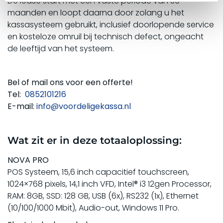
De lease start met een vaste periode van 36
maanden en loopt daarna door zolang u het
kassasysteem gebruikt, inclusief doorlopende service
en kosteloze omruil bij technisch defect, ongeacht
de leeftijd van het systeem.
Bel of mail ons voor een offerte!
Tel:
0852101216
E-mail:
info@voordeligekassa.nl
Wat zit er in deze totaaloplossing:
NOVA PRO
POS Systeem, 15,6 inch capacitief touchscreen,
1024×768 pixels, 14,1 inch VFD, Intel® i3 12gen Processor,
RAM: 8GB, SSD: 128 GB, USB (6x), RS232 (1x), Ethernet
(10/100/1000 Mbit), Audio-out, Windows 11 Pro.