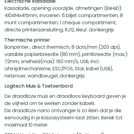
Electrische kassalade
Kassalade, opening voorzijde, afmetingen (BxHxD):
410x114x415mm, invoeren: 6 biljet compartimenten, 8
munt compartimenten, 1 cheque compartiment,
directe printeraansluiting, RJ12, kleur: donkergrijs
Thermische printer
Bonprinter , direct thermisch, 8 dots/mm (203 dpi),
variable papierbreedte (80 mm), printbreedte (max.):
72mm, snelheid(max): 150 mm/s, USB, incl.:
afsnijdmechanisme, ESC/POS, Star, kabel (USB),
netsnoer, wandbeugel, donkergrijs
Logitech Muis & Toetsenbord
De draadloze muis en draadloos keyboard geven je
de vrijheid om te werken zonder kabels.
De draadloze nano ontvanger is zo klein dat je die
eenvoudig in je kassasysteem laat zitten. Bereik tot
maximaal 10 meter.