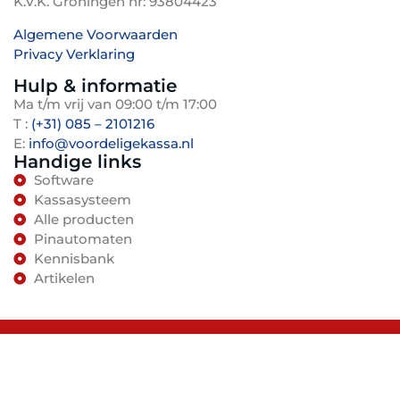
K.V.K. Groningen nr: 93804423
Bovendien biedt het systeem flexibiliteit met
helpdesktoegang, essentieel voor een zorgeloze
verstelbare schermen voor diverse
Algemene Voorwaarden
inzet van het systeem op lange termijn.
Privacy Verklaring
werkomgevingen, van balies tot toonbanken.
TenBosVisuals
Met ondersteuning voor diverse betaalmethoden
Hulp & informatie
en heldere rapportages wordt de bedrijfsvoering
Ma t/m vrij van 09:00 t/m 17:00
transparanter en beter beheersbaar.
T :
(+31) 085 – 2101216
E:
info@voordeligekassa.nl
Handige links
Software
Kassasysteem
Alle producten
Pinautomaten
Kennisbank
Artikelen
Kassasystemen en software van Espos B.V.
HTML Sitemap
Pinautomaten
Salon Software
Garage Software