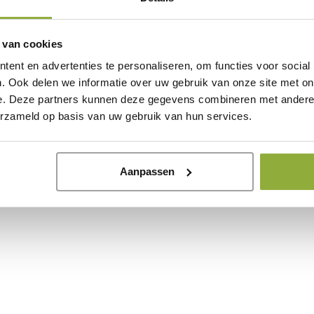
l inzicht
 van cookies
al uw salon afspraken binnen één overzichtelijk systeem
ent en advertenties te personaliseren, om functies voor social
 zodat u altijd werkt met actuele gegevens.
. Ook delen we informatie over uw gebruik van onze site met on
n verstuurt automatisch een e-mailbevestiging. Daarnaast
e. Deze partners kunnen deze gegevens combineren met andere i
 afspraken worden direct opgeslagen in uw agenda en bli
erzameld op basis van uw gebruik van hun services.
n en beschikbaarheid per medewerker. Zo houdt u volledi
boeken.
Aanpassen
k via ieder apparaat met internet. Daarnaast ontvangt 
 hand heeft. Ideaal voor ondernemers die flexibel willen we