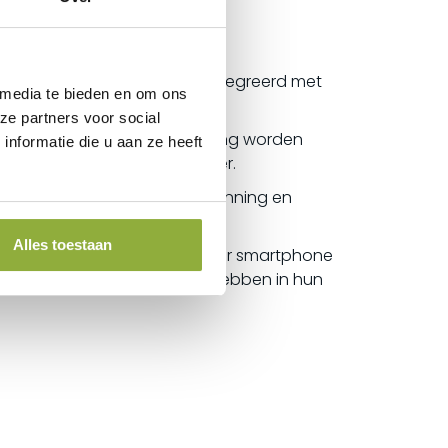
. De agenda is volledig geïntegreerd met
 media te bieden en om ons
ze partners voor social
 kan er een afspraakherinnering worden
nformatie die u aan ze heeft
jven volledig in eigen beheer.
ge controle over uw salon planning en
Alles toestaan
u een handige agenda-app voor smartphone
rken en overal inzicht willen hebben in hun