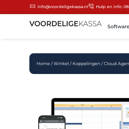
info@voordeligekassa.nl
Hulp en info: 08
Softwar
Home
/
Winkel
/
Koppelingen
/ Cloud Agen