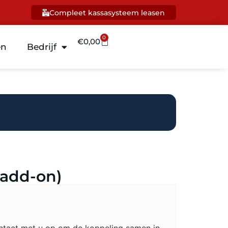
Compleet kassasysteem leasen
0
€
0,00
en
Bedrijf
(add-on)