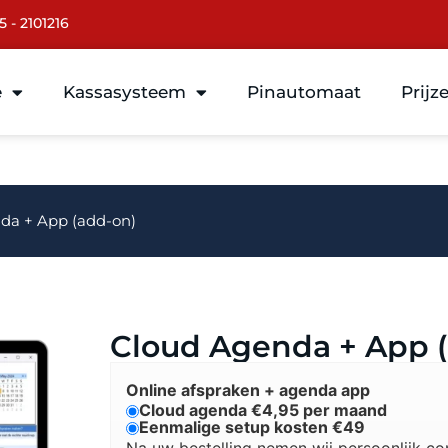
5 - 2101216
e
Kassasysteem
Pinautomaat
Prijz
da + App (add-on)
Cloud Agenda + App 
Online afspraken + agenda app
Cloud agenda €4,95 per maand
Eenmalige setup kosten €49