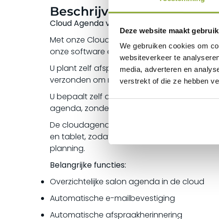
Beschrijving:
Cloud Agenda voor uw salon – Altijd en overa
Deze website maakt gebruik
Met onze Cloud Agenda beheert u eenvoudig 
We gebruiken cookies om cont
onze software en realtime gesynchroniseerd,
websiteverkeer te analyseren
U plant zelf afspraken in voor uw klanten e
media, adverteren en analys
verzonden om no-shows te verminderen. Alle
verstrekt of die ze hebben v
U bepaalt zelf de werkdagen, openingstijde
agenda, zonder dat klanten online kunnen 
De cloudagenda voor salons is toegankelij
en tablet, zodat u uw afspraken altijd bij de
planning.
Belangrijke functies:
Overzichtelijke salon agenda in de cloud
Automatische e-mailbevestiging
Automatische afspraakherinnering