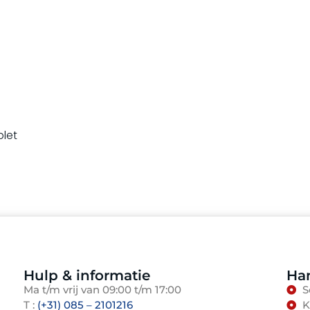
let
Hulp & informatie
Han
Ma t/m vrij van 09:00 t/m 17:00
S
T :
(+31) 085 – 2101216
K