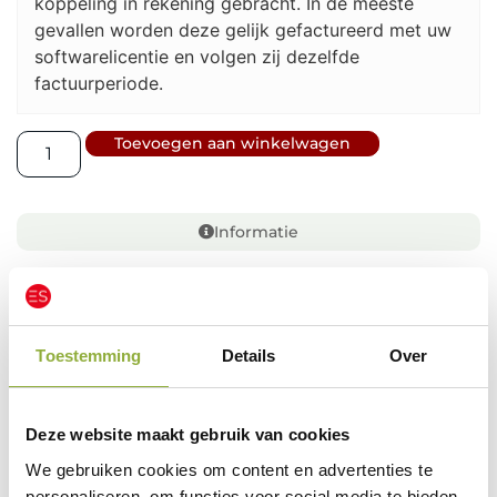
koppeling in rekening gebracht. In de meeste
gevallen worden deze gelijk gefactureerd met uw
softwarelicentie en volgen zij dezelfde
factuurperiode.
Toevoegen aan winkelwagen
Informatie
Beschrijving
Toestemming
Details
Over
Beschrijving:
Online Afspraken – Salon Online Boeken via uw eigen
Deze website maakt gebruik van cookies
systeem
We gebruiken cookies om content en advertenties te
Met onze module Online Afspraken kunnen klanten
personaliseren, om functies voor social media te bieden