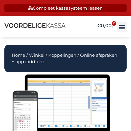
Compleet kassasysteem leasen
0
€
0,00
Home
/
Winkel
/
Koppelingen
/ Online afspraken
+ app (add-on)