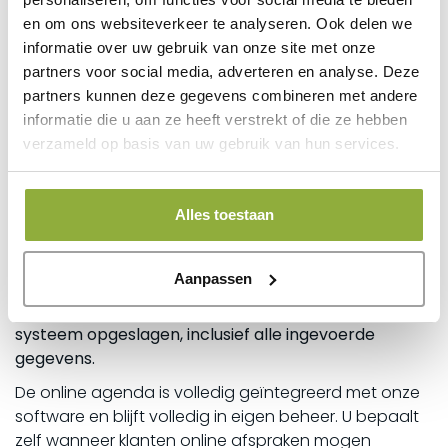
eenvoudig salon afspraken online boeken via uw
en om ons websiteverkeer te analyseren. Ook delen we
website of bijvoorbeeld via Facebook. Uw klanten
informatie over uw gebruik van onze site met onze
plannen zelf hun behandeling, medewerker en tijdstip
partners voor social media, adverteren en analyse. Deze
in, rechtstreeks in uw agenda. Dit maakt online
partners kunnen deze gegevens combineren met andere
boeken voor uw salon snel, overzichtelijk en
informatie die u aan ze heeft verstrekt of die ze hebben
professioneel geregeld.
verzameld op basis van uw gebruik van hun services.
Zodra een afspraak is ingepland, ontvangt de klant
automatisch een e-mailbevestiging. Daarnaast
wordt er een afspraakherinnering verstuurd om no-
Alles toestaan
shows te verminderen. De afspraak wordt direct
zichtbaar in uw agenda binnen onze software en u
Aanpassen
ontvangt zelf ook een bevestiging per e-mail.
De klant wordt hierbij automatisch als klant in uw
systeem opgeslagen, inclusief alle ingevoerde
gegevens.
De online agenda is volledig geïntegreerd met onze
software en blijft volledig in eigen beheer. U bepaalt
zelf wanneer klanten online afspraken mogen