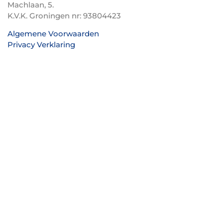
Machlaan, 5.
K.V.K. Groningen nr: 93804423
Algemene Voorwaarden
Privacy Verklaring
TenBosVisuals
Hulp & informatie
Ma t/m vrij van 09:00 t/m 17:00
T :
(+31) 085 – 2101216
E:
info@voordeligekassa.nl
Handige links
Software
Kassasysteem
Alle producten
Pinautomaten
Kennisbank
Artikelen
Kassasystemen en software van Espos B.V.