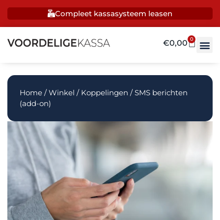
Compleet kassasysteem leasen
0
€
0,00
Home
/
Winkel
/
Koppelingen
/ SMS berichten
(add-on)