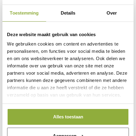
Toestemming
Details
Over
Toevoegen aan winkelwagen
Deze website maakt gebruik van cookies
Informatie
We gebruiken cookies om content en advertenties te
personaliseren, om functies voor social media te bieden
en om ons websiteverkeer te analyseren. Ook delen we
informatie over uw gebruik van onze site met onze
Beschrijving
partners voor social media, adverteren en analyse. Deze
partners kunnen deze gegevens combineren met andere
Beschrijving:
informatie die u aan ze heeft verstrekt of die ze hebben
verzameld op basis van uw gebruik van hun services.
SMS Functie voor uw
Kassasysteem – SMS
Alles toestaan
Herinneringen en
Meldingen
Aanpassen