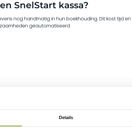
en SnelStart kassa?
ens nog handmatig in hun boekhouding. Dit kost tijd en 
rkzaamheden geautomatiseerd.
eld?
e gegevens verwerken:
Details