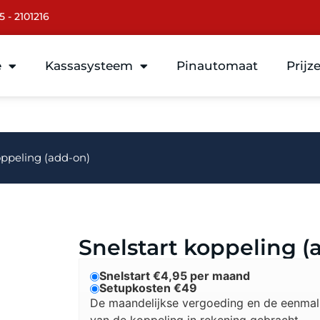
5 - 2101216
e
Kassasysteem
Pinautomaat
Prijz
oppeling (add-on)
Snelstart koppeling (
Snelstart €4,95 per maand
Setupkosten €49
De maandelijkse vergoeding en de eenmali