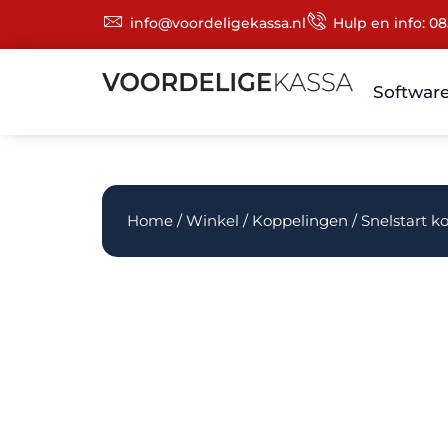
info@voordeligekassa.nl
Hulp en info: 08
Softwar
Home
/
Winkel
/
Koppelingen
/ Snelstart k