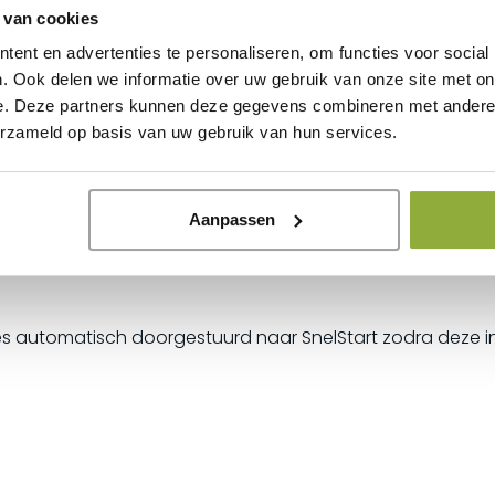
 van cookies
ent en advertenties te personaliseren, om functies voor social
. Ook delen we informatie over uw gebruik van onze site met on
e. Deze partners kunnen deze gegevens combineren met andere i
erzameld op basis van uw gebruik van hun services.
 op de gegevens uit uw kassasysteem.
g synchroniseren
Aanpassen
iliteit.
ies automatisch doorgestuurd naar SnelStart zodra deze i