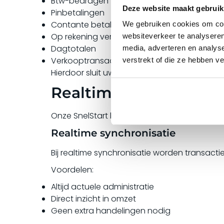
Btw-bedragen
Deze website maakt gebruik
Pinbetalingen
Contante betalingen
We gebruiken cookies om cont
Op rekening verkopen
websiteverkeer te analyseren
Dagtotalen
media, adverteren en analys
Verkooptransacties
verstrekt of die ze hebben v
Hierdoor sluit uw administratie perfect aan
Realtime of handmati
Onze SnelStart koppeling biedt maximale flexib
Realtime synchronisatie
Bij realtime synchronisatie worden transact
Voordelen:
Altijd actuele administratie
Direct inzicht in omzet
Geen extra handelingen nodig