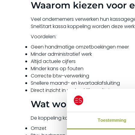
Waarom kiezen voor e
Veel ondernemers verwerken hun kassagegev
SnelStart kassa koppeling worden deze we
Voordelen:
Geen handmatige omzetboekingen meer
Minder administratief werk
Altijd actuele cijfers
Minder kans op fouten
Correcte btw-verwerking
Snellere maand- en kwartaalafsluiting
Direct inzicht in uw bedrijfsresultaten
Wat wordt er gekopp
De koppeling kan onder andere de volgend
Toestemming
Omzet