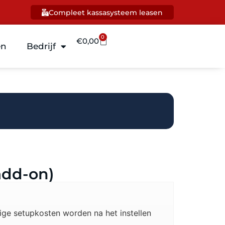
Compleet kassasysteem leasen
0
€
0,00
en
Bedrijf
add-on)
ge setupkosten worden na het instellen