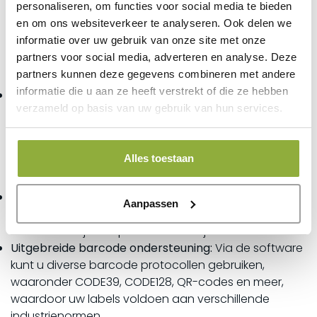
personaliseren, om functies voor social media te bieden
voeding en direct thermische technologie is het
en om ons websiteverkeer te analyseren. Ook delen we
aansluiten en printen zo eenvoudig als het maar kan
informatie over uw gebruik van onze site met onze
zijn.
partners voor social media, adverteren en analyse. Deze
Kenmerken:
partners kunnen deze gegevens combineren met andere
informatie die u aan ze heeft verstrekt of die ze hebben
Gebruiksvriendelijke software:
Maak gebruik van de
verzameld op basis van uw gebruik van hun services.
P-touch Editor Lite software (voor Windows), die al
vooraf geïnstalleerd is op uw labelprinter. U hoeft
geen extra software of drivers te installeren om
Alles toestaan
creatieve labels te maken. Het ontwerp van uw labels
is nog nooit zo moeiteloos geweest.
Automatische tape/label/papiersnijder:
Snijdt uw
Aanpassen
labels automatisch af, waardoor u tijd bespaart en
uw labels netjes en professioneel zijn.
Uitgebreide barcode ondersteuning:
Via de software
kunt u diverse barcode protocollen gebruiken,
waaronder CODE39, CODE128, QR-codes en meer,
waardoor uw labels voldoen aan verschillende
industrienormen.