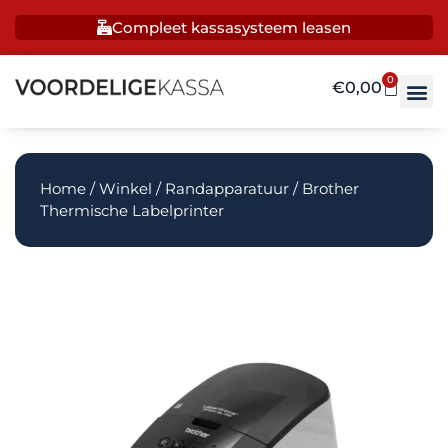
Compleet kassasysteem leasen
0
€
0,00
Home
/
Winkel
/
Randapparatuur
/ Brother
Thermische Labelprinter