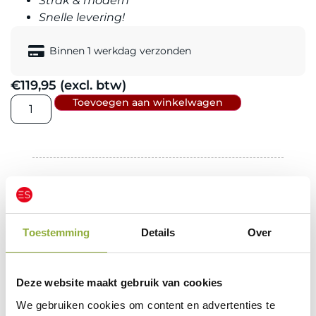
Strak & modern
Snelle levering!
Binnen 1 werkdag verzonden
€
119,95
(excl. btw)
Toevoegen aan winkelwagen
Beschrijving
Specificaties
Toestemming
Details
Over
Beschrijving:
Brother Labelprinter
Deze labelprinter is speciaal ontworpen voor
Deze website maakt gebruik van cookies
kantooromgevingen, waar efficiëntie en
We gebruiken cookies om content en advertenties te
veelzijdigheid essentieel zijn. Met ingebouwde