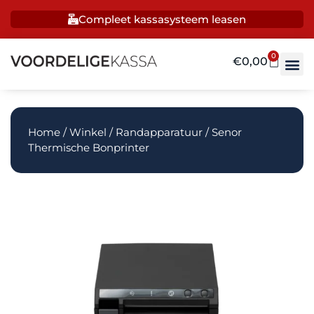
Compleet kassasysteem leasen
0
€
0,00
Home
/
Winkel
/
Randapparatuur
/ Senor
Thermische Bonprinter