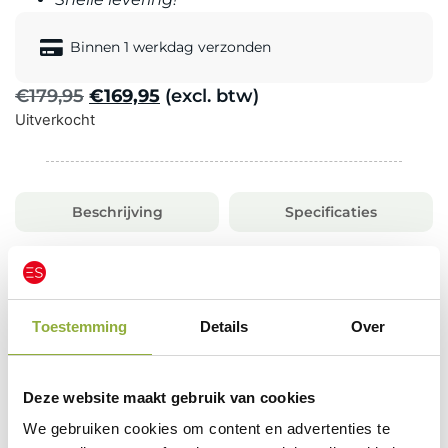
Binnen 1 werkdag verzonden
€
179,95
€
169,95
(excl. btw)
Uitverkocht
Beschrijving
Specificaties
Beschrijving:
Senor Thermische Bonprinter
Toestemming
Details
Over
Ontdek het toppunt van efficiëntie en
betrouwbaarheid met onze geavanceerde Senor
thermische bonprinter, de ultieme aanvulling op uw
Deze website maakt gebruik van cookies
kassasysteem. Ontworpen om uw bedrijfsactiviteiten
te optimaliseren, biedt deze bonprinter
We gebruiken cookies om content en advertenties te