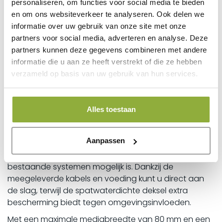
ongeëvenaarde prestaties en functionaliteit.
personaliseren, om functies voor social media te bieden
en om ons websiteverkeer te analyseren. Ook delen we
Met zijn snelle printsnelheid van maar liefst 250
informatie over uw gebruik van onze site met onze
mm/sec en een printbreedte tot 72 mm, levert deze
partners voor social media, adverteren en analyse. Deze
bonprinter moeiteloos heldere en scherpe bonnen
partners kunnen deze gegevens combineren met andere
af, waardoor uw klanten een professionele ervaring
informatie die u aan ze heeft verstrekt of die ze hebben
genieten. De direct thermische technologie
verzameld op basis van uw gebruik van hun services.
garandeert een efficiënte werking zonder het gedoe
van inktlinten, terwijl het afsnijdmechanisme zorgt
voor een nauwkeurige en nette snede bij elke
Alles toestaan
transactie.
De Senor thermische bonprinter is uitgerust met
Aanpassen
diverse connectiviteitsopties, waaronder USB en
RS232, waardoor naadloze integratie met uw
bestaande systemen mogelijk is. Dankzij de
meegeleverde kabels en voeding kunt u direct aan
de slag, terwijl de spatwaterdichte deksel extra
bescherming biedt tegen omgevingsinvloeden.
Met een maximale mediabreedte van 80 mm en een