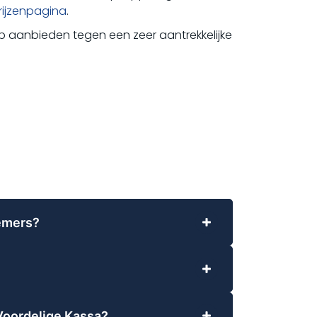
rijzenpagina
.
 aanbieden tegen een zeer aantrekkelijke
emers?
ndernemers. Met Espos kunnen tafels
nde betaalopties gebruikt worden, zoals
jk toe te passen. De software biedt
n. De kassasoftware koppelt eenvoudig
betaalbaar maandbedrag zonder
WordPress WooCommerce-webshops,
Voordelige Kassa?