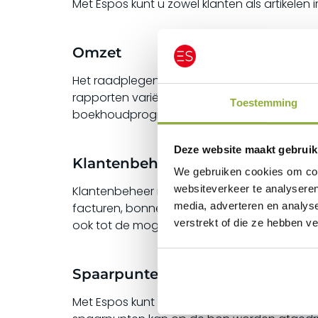
Met Espos kunt u zowel klanten als artikelen 
Omzet
Het raadplegen van omzetoverzichten is zee
rapporten variëren van globale informatie zo
Toestemming
boekhoudprogramma. U kunt ook handmatig 
Deze website maakt gebruik
Klantenbeheer
We gebruiken cookies om cont
websiteverkeer te analyseren
Klantenbeheer in Espos is overzichtelijk en 
media, adverteren en analys
facturen, bonnen en klantenkaarten. Mailin
verstrekt of die ze hebben v
ook tot de mogelijkheden.
Spaarpunten
Met Espos kunt u werken met spaarpunten, d