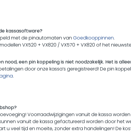
 de kassasoftware?
peld met de pinautomaten van
Goedkooppinnen
.
odellen VX520 + VX820 / VX570 + VX820 of het nieuwste 
ood, een pin koppeling is niet noodzakelijk. Het is alle
betalingen door onze kassa’s geregistreerd! De pin koppe
pagina
.
bshop?
oevoeging! Voorraadwijzigingen vanuit de kassa worde
unnen vanuit de kassa gefactureerd worden door het we
u veel tijd en moeite, zonder extra handelingen! De kos