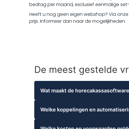
bedrag per maand, exclusief eenmalige set-
Heeft u nog geen eigen webshop? Via onze 
prijs. Informeer dan naar de mogelijkheden.
De meest gestelde v
Wat maakt de horecakassasoftware
De horecakassasoftware van Voordelige
flexibel worden beheerd, bestellingen e
Welke koppelingen en automatiseri
contant, pin of factuur. Bonnen kunnen t
Voordelige Kassa biedt een breed scala
uitgebreide functies voor voorraadbehe
aan pinautomaten van Goedkooppinnen 
verrassingen.
Welke kosten en voorwaarden gelde