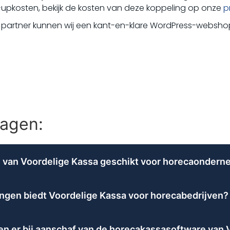
upkosten, bekijk de kosten van deze koppeling op onze
p
partner kunnen wij een kant-en-klare WordPress-webshop
ragen:
 van Voordelige Kassa geschikt voor horecaondern
 Kassa is volledig afgestemd op de behoeften van horecao
envoudig aan tafels, bar of kamers gekoppeld en verschille
ngen biedt Voordelige Kassa voor horecabedrijven?
ijdelijk in de wacht worden gezet en kortingen zijn makkeli
 aan koppelingen en automatiseringen voor horecabedrijve
er, omzetrapportage en klantbeheer, alles voor een vast, 
of CCV Smart (bedraad). Ook is er een koppeling met 
n er bij aanschaf van de horecakassasoftware van 