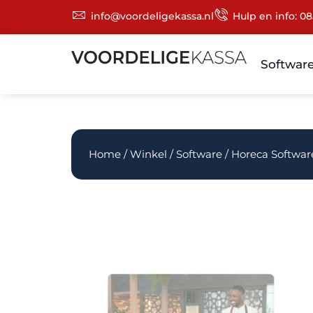
info@voordeligekassa.nl
Hulp en info: 08
Softwar
Home
/
Winkel
/
Software
/ Horeca Softwar