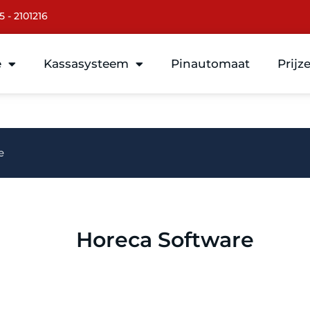
5 - 2101216
e
Kassasysteem
Pinautomaat
Prijz
e
Horeca Software