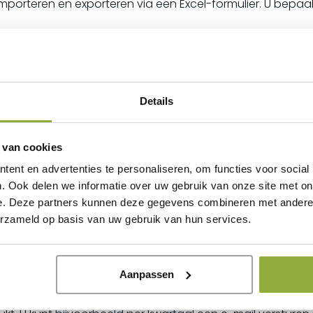
importeren en exporteren via een Excel-formulier. U bepaalt 
r eenvoudig. Met één druk op de knop kunt u diverse om
als omzet per groep tot gedetailleerde rapporten in Excel
Details
omzetoverzichten selecteren, afdrukken en opslaan.
 van cookies
ent en advertenties te personaliseren, om functies voor social
. Ook delen we informatie over uw gebruik van onze site met on
gebruiksvriendelijk. U heeft duidelijke overzichten van op
e. Deze partners kunnen deze gegevens combineren met andere i
gen versturen met eigen opmaak en bijlage, en het verze
erzameld op basis van uw gebruik van hun services.
Aanpassen
ie automatisch worden toegekend per bestedingsbedrag, 