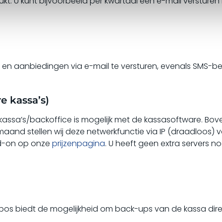
. U kunt bijvoorbeeld per kwartaal een e-mail versturen 
es en aanbiedingen via e-mail te versturen, evenals SMS-be
 kassa’s)
kassa’s/backoffice is mogelijk met de kassasoftware. Bov
maand stellen wij deze netwerkfunctie via IP (draadloos) 
dd-on op onze
prijzenpagina
. U heeft geen extra servers n
pos biedt de mogelijkheid om back-ups van de kassa direc