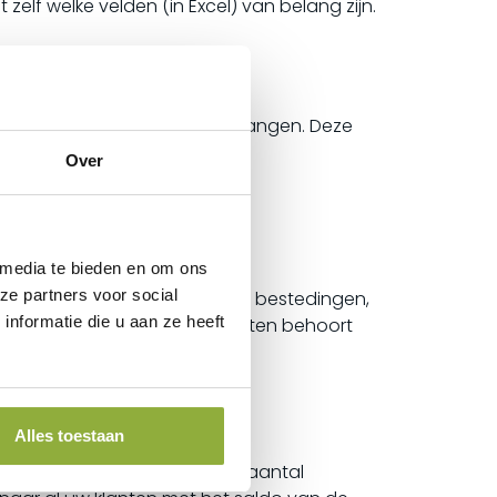
zelf welke velden (in Excel) van belang zijn.
zetrapporten per e-mail ontvangen. Deze
, die u kunt importeren in uw
Over
 media te bieden en om ons
ze partners voor social
enstaande posten, spaarpunten, bestedingen,
nformatie die u aan ze heeft
nden van SMS- of e-mailberichten behoort
Alles toestaan
artikel of behandeling. Het aantal