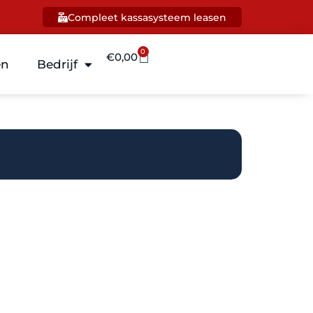
Compleet kassasysteem leasen
0
€
0,00
en
Bedrijf