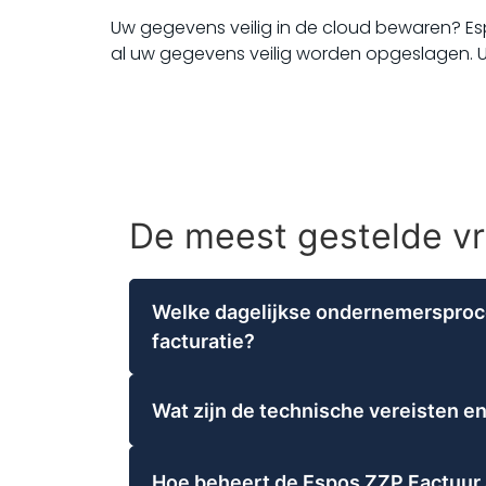
Uw gegevens veilig in de cloud bewaren? Es
al uw gegevens veilig worden opgeslagen. U
De meest gestelde v
Welke dagelijkse ondernemersproc
facturatie?
De Espos ZZP Factuur Software van Voord
ondernemersprocessen. Gebruikers kunnen
Wat zijn de technische vereisten e
de wacht zetten. Daarnaast biedt de soft
De Espos ZZP Factuur Software van Vo
klik omgezet kunnen worden naar factur
besturingssystemen, specifiek Windows 1
mogelijkheden. Dit draagt bij aan een ge
Hoe beheert de Espos ZZP Factuur 