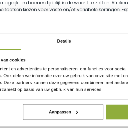
 mogelijk om bonnen tijdelijk in de wacht te zetten. Afre
ltoetsen kiezen voor vaste en/of variabele kortingen. Es
Details
pos eenvoudig. Gemaakte orders en offertes zijn snel teru
 een factuur. Ook het wijzigen van een offerte of order 
 van cookies
ent en advertenties te personaliseren, om functies voor social
. Ook delen we informatie over uw gebruik van onze site met on
e. Deze partners kunnen deze gegevens combineren met andere i
systeem. U kunt werken met minimumvoorraden, bestelad
erzameld op basis van uw gebruik van hun services.
ens naar Excel is mogelijk, evenals het importeren van a
jkheid om zelf barcodelabels te drukken met prijs en omsc
zemenu.
Aanpassen