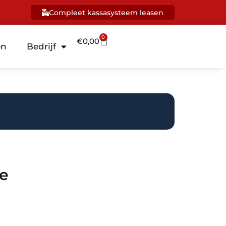
Compleet kassasysteem leasen
0
€
0,00
en
Bedrijf
re