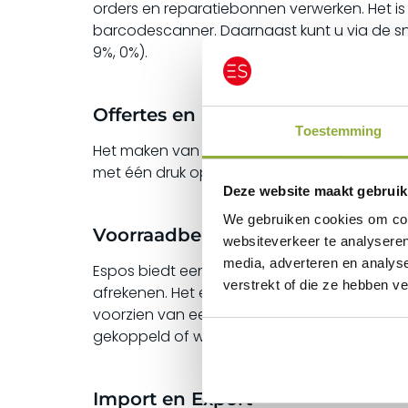
orders en reparatiebonnen verwerken. Het is
barcodescanner. Daarnaast kunt u via de sne
9%, 0%).
Offertes en Reparatieformulieren
Toestemming
Het maken van een offerte of order is in Es
met één druk op de knop worden omgezet naar
Deze website maakt gebruik
We gebruiken cookies om cont
Voorraadbeheer
websiteverkeer te analyseren
media, adverteren en analys
Espos biedt een uitgebreid voorraadbeheer
verstrekt of die ze hebben v
afrekenen. Het exporteren van voorraadgegev
voorzien van een barcode en er is de mogeli
gekoppeld of worden voorzien van een keu
Import en Export