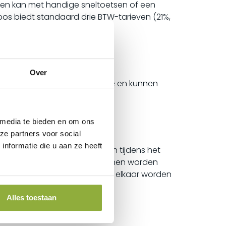
kenen kan met handige sneltoetsen of een
pos biedt standaard drie BTW-tarieven (21%,
Over
g te vinden met de zoekfunctie en kunnen
is eenvoudig te realiseren.
 media te bieden en om ons
ze partners voor social
nformatie die u aan ze heeft
viezen en voorraadmeldingen tijdens het
rtikelvoorraden. Artikelen kunnen worden
hrijving. Artikelen kunnen aan elkaar worden
Alles toestaan