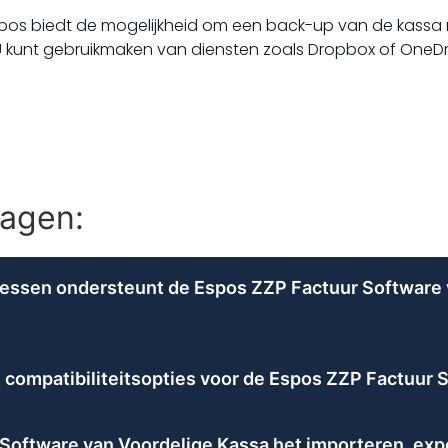
pos biedt de mogelijkheid om een back-up van de kassa r
 kunt gebruikmaken van diensten zoals Dropbox of OneDr
ragen:
essen ondersteunt de Espos ZZP Factuur Software 
elige Kassa gaat verder dan alleen facturatie en onderste
 eenvoudig afrekenen met diverse betaalmethoden, inclusie
n compatibiliteitsopties voor de Espos ZZP Factuur
ware functionaliteiten voor het efficiënt opstellen van offe
ordelige Kassa is ontworpen voor gebruiksgemak en comp
en. Ook uitgebreid voorraadbeheer en klantcommunicatie v
0 en Windows 11. Voor een optimale gebruikerservaring is
stroomlijnde bedrijfsvoering voor ZZP’ers, van verkoop tot 
Software van Voordelige Kassa het importeren, expo