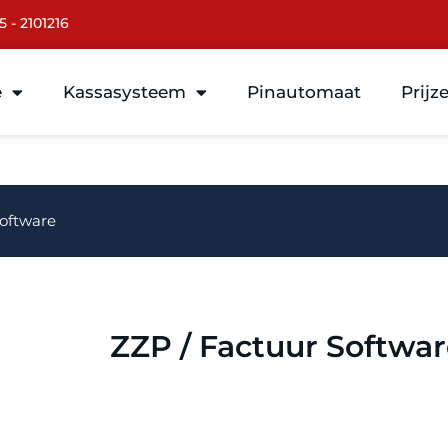
5 - 2101216
e
Kassasysteem
Pinautomaat
Prijz
Software
ZZP / Factuur Softwa