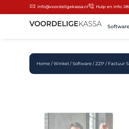
info@voordeligekassa.nl
Hulp en info: 08
Softwar
Home
/
Winkel
/
Software
/ ZZP / Factuur 