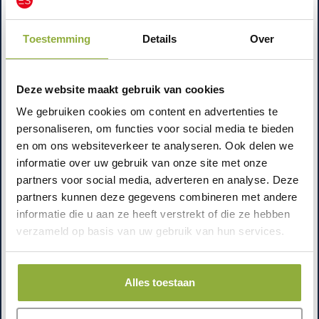
Randapparatuur werkt niet direct:
test bonprinter,
scanner en kassalade vooraf met een proefbon en
Toestemming
Details
Over
een scanronde.
Personeel werkt “op gevoel”:
maak 5
standaardhandelingen verplicht om te oefenen
Deze website maakt gebruik van cookies
(verkoop, korting, retour, prijswijziging,
We gebruiken cookies om content en advertenties te
dagafsluiting).
personaliseren, om functies voor social media te bieden
en om ons websiteverkeer te analyseren. Ook delen we
Waarom is voorbereiding belangrijk voor
informatie over uw gebruik van onze site met onze
een succesvolle implementatie?
partners voor social media, adverteren en analyse. Deze
Omdat een kassasysteem niet alleen software is, maar
partners kunnen deze gegevens combineren met andere
informatie die u aan ze heeft verstrekt of die ze hebben
een proces in je winkel. Voorbereiding voorkomt dat
verzameld op basis van uw gebruik van hun services.
je tijdens piekuren moet uitzoeken hoe je een retour
boekt of waar je een product terugvindt. Het scheelt
stress, fouten in omzetregistratie en discussies aan de
Alles toestaan
balie. En het helpt je om je investering echt
“betaalbaar” te houden: hoe minder losse