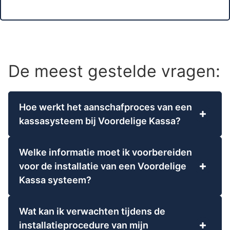
De meest gestelde vragen:
Hoe werkt het aanschafproces van een
kassasysteem bij Voordelige Kassa?
Bij Voordelige Kassa verloopt het
aanschafproces van een kassasysteem in drie
Welke informatie moet ik voorbereiden
duidelijke fases: kiezen en bestellen,
voor de installatie van een Voordelige
voorbereiden, en installeren en opleveren. Na je
Kassa systeem?
inventarisatie en samenstelling van de gewenste
Voor een snelle installatie van je Voordelige
oplossing, zoals complete systemen of losse
Kassa systeem is het handig om vooraf enkele
software, plannen we de levering of download.
Wat kan ik verwachten tijdens de
gegevens klaar te leggen. Dit omvat je
Daarna volg je een voorbereiding, waarin je
installatieprocedure van mijn