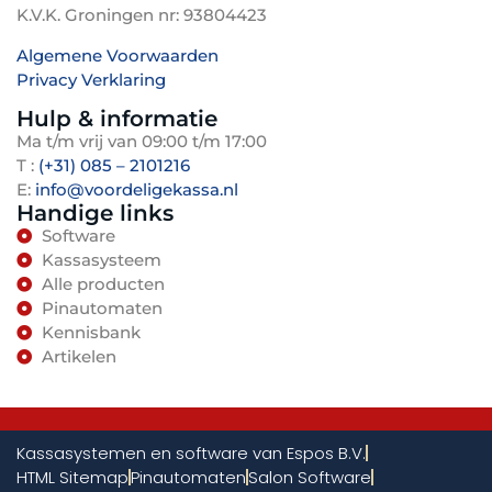
K.V.K. Groningen nr: 93804423
gerichte sessies en praktijkgerichte scenario's,
zoals verkoop en retouren. Een spiekbrief met
Algemene Voorwaarden
Privacy Verklaring
de belangrijkste handelingen kan hierbij helpen.
TenBosVisuals
Deze aanpak minimaliseert stress en fouten.
Hulp & informatie
Ma t/m vrij van 09:00 t/m 17:00
T :
(+31) 085 – 2101216
E:
info@voordeligekassa.nl
Handige links
Software
Kassasysteem
Alle producten
Pinautomaten
Kennisbank
Artikelen
Kassasystemen en software van Espos B.V.
HTML Sitemap
Pinautomaten
Salon Software