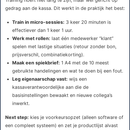
Training hoeft niet lang te zijn, maar wel gericht op
gedrag aan de kassa. Dit werkt in de praktijk het best:
Train in micro-sessies:
3 keer 20 minuten is
effectiever dan 1 keer 1 uur.
Werk met rollen:
laat één medewerker “klant”
spelen met lastige situaties (retour zonder bon,
prijsverschil, combinatiekorting).
Maak een spiekbrief:
1 A4 met de 10 meest
gebruikte handelingen en wat te doen bij een fout.
Leg eigenaarschap vast:
wijs een
kassaverantwoordelijke aan die de
basisinstellingen bewaakt en nieuwe collega’s
inwerkt.
Next step:
kies je voorkeursopzet (alleen software of
een compleet systeem) en zet je productlijst alvast