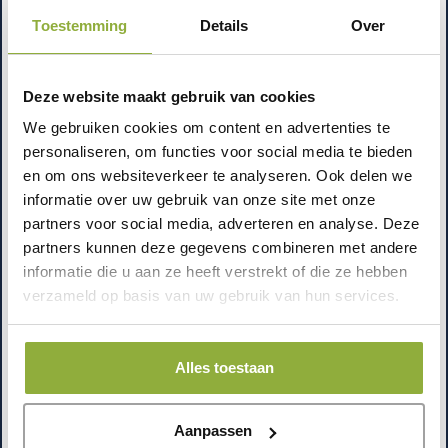
kenner te zijn: wij richten alles gebruiksvriendelijk en
Toestemming
Details
Over
overzichtelijk in.
Lees de complete uitleg over kassasystemen
Deze website maakt gebruik van cookies
We gebruiken cookies om content en advertenties te
Hoe ziet het traject van
personaliseren, om functies voor social media te bieden
oriëntatie tot werkend
en om ons websiteverkeer te analyseren. Ook delen we
kassasysteem eruit?
informatie over uw gebruik van onze site met onze
partners voor social media, adverteren en analyse. Deze
Het aanschafproces hoeft niet ingewikkeld te zijn.
partners kunnen deze gegevens combineren met andere
Meestal begint het met een korte inventarisatie: type
informatie die u aan ze heeft verstrekt of die ze hebben
winkel, aantal kassa’s, gewenste functies en budget.
verzameld op basis van uw gebruik van hun services.
Op basis daarvan adviseren we je een passend
softwarepakket en eventueel een compleet
Alles toestaan
kassasysteem zoals de R-200, E-200, X-200 of I-500.
Daarna ontvang je een duidelijke offerte zonder
kleine lettertjes. Ga je akkoord, dan leveren we de
Aanpassen