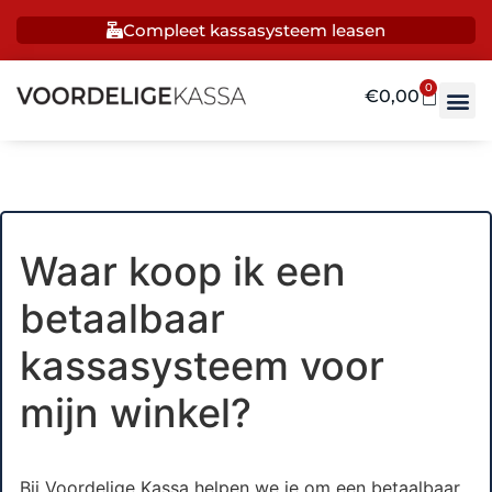
Compleet kassasysteem leasen
0
€
0,00
Waar koop ik een
betaalbaar
kassasysteem voor
mijn winkel?
Bij Voordelige Kassa helpen we je om een betaalbaar