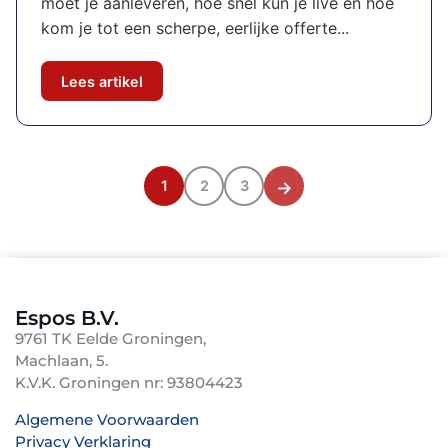
moet je aanleveren, hoe snel kun je live en hoe
kom je tot een scherpe, eerlijke offerte...
Lees artikel
1
2
3
→
Espos B.V.
9761 TK Eelde Groningen,
Machlaan, 5.
K.V.K. Groningen nr: 93804423
Algemene Voorwaarden
Privacy Verklaring