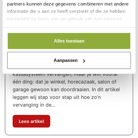
partners kunnen deze gegevens combineren met andere
Lees artikel
informatie die u aan ze heeft verstrekt of die ze hebben
verzameld op basis van uw gebruik van hun services.
Hoe verloopt het proces van
Alles toestaan
kassasysteemvervanging?
Hoe verloopt het proces van
Aanpassen
kassasysteemvervanging? Je wilt je oude
kassasysteem vervangen, maar je wilt vooral
één ding: dat je winkel, horecazaak, salon of
garage gewoon kan doordraaien. In dit artikel
leggen wij stap voor stap uit hoe zo’n
vervanging in de...
Lees artikel