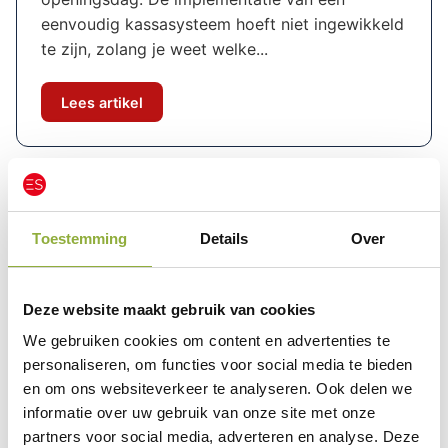
eenvoudig kassasysteem hoeft niet ingewikkeld
te zijn, zolang je weet welke...
Lees artikel
Waar vind ik informatie over
eenvoudige kassasystemen voor
Toestemming
Details
Over
starters?
Waar vind ik informatie over eenvoudige
Deze website maakt gebruik van cookies
kassasystemen voor starters? Je wilt snel
We gebruiken cookies om content en advertenties te
weten welk eenvoudig kassasysteem past bij
personaliseren, om functies voor social media te bieden
jouw start: wat heb je minimaal nodig, wat kost
en om ons websiteverkeer te analyseren. Ook delen we
het en waar vraag je het direct aan. Op deze
informatie over uw gebruik van onze site met onze
pagina laten wij je zien...
partners voor social media, adverteren en analyse. Deze