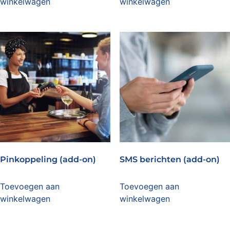
winkelwagen
winkelwagen
Pinkoppeling (add-on)
SMS berichten (add-on)
Toevoegen aan
Toevoegen aan
winkelwagen
winkelwagen