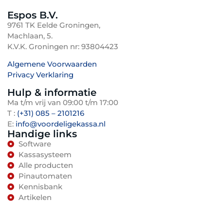
Espos B.V.
9761 TK Eelde Groningen,
Machlaan, 5.
K.V.K. Groningen nr: 93804423
Algemene Voorwaarden
Privacy Verklaring
TenBosVisuals
Hulp & informatie
Ma t/m vrij van 09:00 t/m 17:00
T :
(+31) 085 – 2101216
E:
info@voordeligekassa.nl
Handige links
Software
Kassasysteem
Alle producten
Pinautomaten
Kennisbank
Artikelen