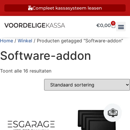
Compleet kassasysteem leasen
0
€
0,00
Home
/
Winkel
/ Producten getagged “Software-addon”
Software-addon
Toont alle 16 resultaten